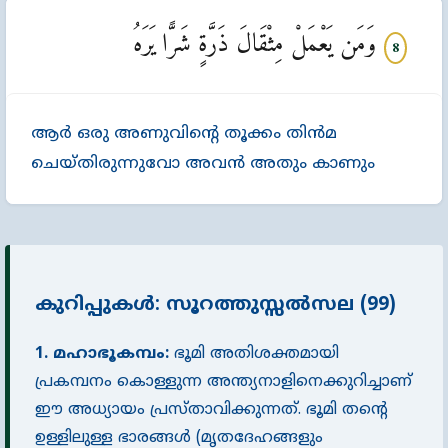
وَمَن يَعْمَلْ مِثْقَالَ ذَرَّةٍ شَرًّا يَرَهُ
8
ആര്‍ ഒരു അണുവിന്‍റെ തൂക്കം തിന്‍മ
ചെയ്തിരുന്നുവോ അവന്‍ അതും കാണും
കുറിപ്പുകൾ: സൂറത്തുസ്സൽസല (99)
1. മഹാഭൂകമ്പം:
ഭൂമി അതിശക്തമായി
പ്രകമ്പനം കൊള്ളുന്ന അന്ത്യനാളിനെക്കുറിച്ചാണ്
ഈ അധ്യായം പ്രസ്താവിക്കുന്നത്. ഭൂമി തൻ്റെ
ഉള്ളിലുള്ള ഭാരങ്ങൾ (മൃതദേഹങ്ങളും