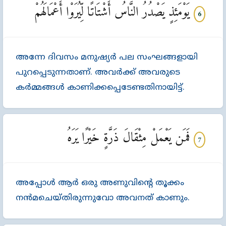
يَوْمَئِذٍ يَصْدُرُ النَّاسُ أَشْتَاتًا لِّيُرَوْا أَعْمَالَهُمْ
6
അന്നേ ദിവസം മനുഷ്യര്‍ പല സംഘങ്ങളായി
പുറപ്പെടുന്നതാണ്‌. അവര്‍ക്ക്‌ അവരുടെ
കര്‍മ്മങ്ങള്‍ കാണിക്കപ്പെടേണ്ടതിനായിട്ട്‌.
فَمَن يَعْمَلْ مِثْقَالَ ذَرَّةٍ خَيْرًا يَرَهُ
7
അപ്പോള്‍ ആര്‍ ഒരു അണുവിന്‍റെ തൂക്കം
നന്‍മചെയ്തിരുന്നുവോ അവനത്‌ കാണും.