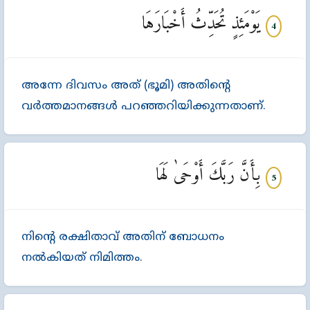
يَوْمَئِذٍ تُحَدِّثُ أَخْبَارَهَا
4
അന്നേ ദിവസം അത്‌ (ഭൂമി) അതിന്‍റെ
വര്‍ത്തമാനങ്ങള്‍ പറഞ്ഞറിയിക്കുന്നതാണ്‌.
بِأَنَّ رَبَّكَ أَوْحَىٰ لَهَا
5
നിന്‍റെ രക്ഷിതാവ്‌ അതിന്‌ ബോധനം
നല്‍കിയത്‌ നിമിത്തം.