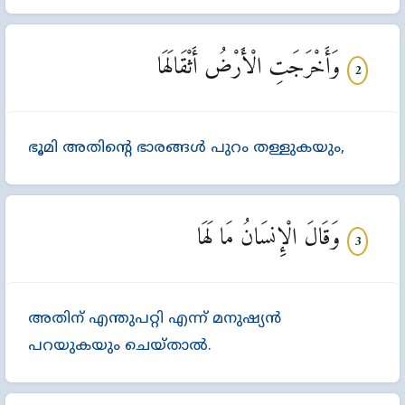
وَأَخْرَجَتِ الْأَرْضُ أَثْقَالَهَا
2
ഭൂമി അതിന്‍റെ ഭാരങ്ങള്‍ പുറം തള്ളുകയും,
وَقَالَ الْإِنسَانُ مَا لَهَا
3
അതിന്‌ എന്തുപറ്റി എന്ന്‌ മനുഷ്യന്‍
പറയുകയും ചെയ്താല്‍.