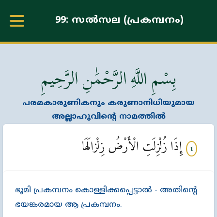
99: സല്‍സല (പ്രകമ്പനം)
بِسْمِ اللَّهِ الرَّحْمَٰنِ الرَّحِيمِ
പരമകാരുണികനും കരുണാനിധിയുമായ
അല്ലാഹുവിന്‍റെ നാമത്തില്‍
إِذَا زُلْزِلَتِ الْأَرْضُ زِلْزالَهَا
1
ഭൂമി പ്രകമ്പനം കൊള്ളിക്കപ്പെട്ടാല്‍ - അതിന്‍റെ
ഭയങ്കരമായ ആ പ്രകമ്പനം.