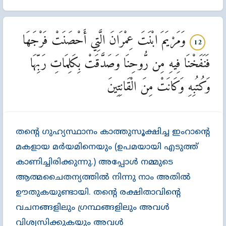
وَمَرْيَمَ ابْنَتَ عِمْرَانَ الَّتِي أَحْصَنَتْ فَرْجَهَا
12
فَنَفَخْنَا فِيهِ مِن رُّوحِنَا وَصَدَّقَتْ بِكَلِمَاتِ رَبِّهَا
وَكُتُبِهِ وَكَانَتْ مِنَ الْقَانِتِينَ
തന്‍റെ ഗുഹ്യസ്ഥാനം കാത്തുസൂക്ഷിച്ച ഇംറാന്‍റെ
മകളായ മര്‍യമിനെയും (ഉപമയായി എടുത്ത്‌
കാണിച്ചിരിക്കുന്നു.) അപ്പോള്‍ നമ്മുടെ
ആത്മചൈതന്യത്തില്‍ നിന്നു നാം അതില്‍
ഊതുകയുണ്ടായി. തന്‍റെ രക്ഷിതാവിന്‍റെ
വചനങ്ങളിലും ഗ്രന്ഥങ്ങളിലും അവള്‍
വിശ്വസിക്കുകയും അവള്‍