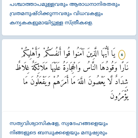
പശ്ചാത്താപമുള്ളവരും ആരാധനാനിരതരും
വ്രതമനുഷ്ഠിക്കുന്നവരും വിധവകളും
കന്യകകളുമായിട്ടുള്ള സ്ത്രീകളെ.
يَا أَيُّهَا الَّذِينَ آمَنُوا قُوا أَنفُسَكُمْ وَأَهْلِيكُمْ
6
نَارًا وَقُودُهَا النَّاسُ وَالْحِجَارَةُ عَلَيْهَا مَلَائِكَةٌ غِلَاظٌ
شِدَادٌ لَّا يَعْصُونَ اللَّهَ مَا أَمَرَهُمْ وَيَفْعَلُونَ مَا
يُؤْمَرُونَ
സത്യവിശ്വാസികളേ, സ്വദേഹങ്ങളെയും
നിങ്ങളുടെ ബന്ധുക്കളെയും മനുഷ്യരും