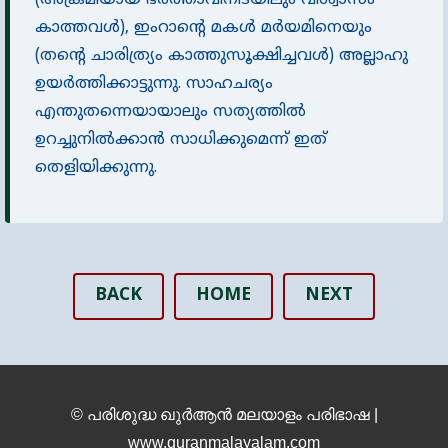
(അക്രമിയായ ഭർത്താവിനിടയിലും വിശ്വാസം
കാത്തവൾ), ഇംറാൻ്റെ മകൾ മർയമിനെയും
(തൻ്റെ ചാരിത്ര്യം കാത്തുസൂക്ഷിച്ചവൾ) അല്ലാഹു
ഉയർത്തിക്കാട്ടുന്നു. സാഹചര്യം
എന്തുതന്നെയായാലും സത്യത്തിൽ
ഉറച്ചുനിൽക്കാൻ സാധിക്കുമെന്ന് ഇത്
തെളിയിക്കുന്നു.
BACK
HOME
NEXT
© പരിശുദ്ധ ഖുർആൻ മലയാളം പരിഭാഷ |
www.quranmalayalam.com