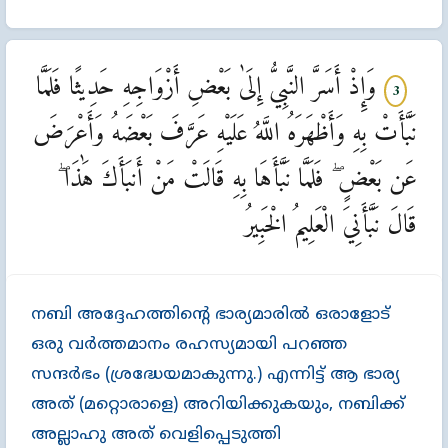
وَإِذْ أَسَرَّ النَّبِيُّ إِلَىٰ بَعْضِ أَزْوَاجِهِ حَدِيثًا فَلَمَّا
3
نَبَّأَتْ بِهِ وَأَظْهَرَهُ اللَّهُ عَلَيْهِ عَرَّفَ بَعْضَهُ وَأَعْرَضَ
عَن بَعْضٍ ۖ فَلَمَّا نَبَّأَهَا بِهِ قَالَتْ مَنْ أَنبَأَكَ هَٰذَا ۖ
قَالَ نَبَّأَنِيَ الْعَلِيمُ الْخَبِيرُ
നബി അദ്ദേഹത്തിന്‍റെ ഭാര്യമാരില്‍ ഒരാളോട്‌
ഒരു വര്‍ത്തമാനം രഹസ്യമായി പറഞ്ഞ
സന്ദര്‍ഭം (ശ്രദ്ധേയമാകുന്നു.) എന്നിട്ട്‌ ആ ഭാര്യ
അത്‌ (മറ്റൊരാളെ) അറിയിക്കുകയും, നബിക്ക്‌
അല്ലാഹു അത്‌ വെളിപ്പെടുത്തി