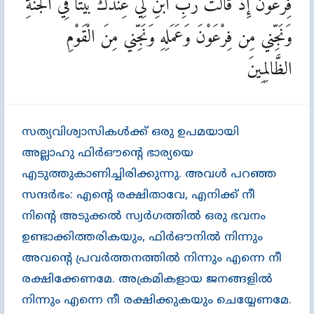
فِرْعَوْنَ إِذْ قَالَتْ رَبِّ ابْنِ لِي عِندَكَ بَيْتًا فِي الْجَنَّةِ
وَنَجِّني مِن فِرْعَوْنَ وَعَمَلِهِ وَنَجِّني مِنَ الْقَوْمِ
الظَّالِمِينَ
സത്യവിശ്വാസികള്‍ക്ക്‌ ഒരു ഉപമയായി
അല്ലാഹു ഫിര്‍ഔന്‍റെ ഭാര്യയെ
എടുത്തുകാണിച്ചിരിക്കുന്നു. അവള്‍ പറഞ്ഞ
സന്ദർഭം: എന്റെ രക്ഷിതാവേ, എനിക്ക് നീ
നിന്റെ അടുക്കൽ സ്വർഗത്തിൽ ഒരു ഭവനം
ഉണ്ടാക്കിത്തരികയും, ഫിർഔനിൽ നിന്നും
അവന്റെ പ്രവർത്തനത്തിൽ നിന്നും എന്നെ നീ
രക്ഷിക്കേണമേ. അക്രമികളായ ജനങ്ങളിൽ
നിന്നും എന്നെ നീ രക്ഷിക്കുകയും ചെയ്യേണമേ.