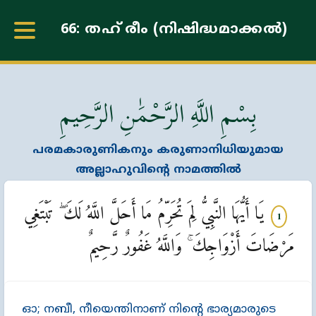
66: തഹ് രീം (നിഷിദ്ധമാക്കല്‍)
بِسْمِ اللَّهِ الرَّحْمَٰنِ الرَّحِيمِ
പരമകാരുണികനും കരുണാനിധിയുമായ
അല്ലാഹുവിന്‍റെ നാമത്തില്‍
يَا أَيُّهَا النَّبِيُّ لِمَ تُحَرِّمُ مَا أَحَلَّ اللَّهُ لَكَ ۖ تَبْتَغِي
1
مَرْضَاتَ أَزْوَاجِكَ ۚ وَاللَّهُ غَفُورٌ رَّحِيمٌ
ഓ; നബീ, നീയെന്തിനാണ്‌ നിന്‍റെ ഭാര്യമാരുടെ