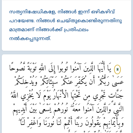
സത്യനിഷേധികളേ, നിങ്ങള്‍ ഇന്ന്‌ ഒഴികഴിവ്‌
പറയേണ്ട. നിങ്ങള്‍ ചെയ്തുകൊണ്ടിരുന്നതിനു
മാത്രമാണ്‌ നിങ്ങള്‍ക്ക്‌ പ്രതിഫലം
നല്‍കപ്പെടുന്നത്‌.
يَا أَيُّهَا الَّذِينَ آمَنُوا تُوبُوا إِلَى اللَّهِ تَوْبَةً نَّصُوحًا
8
عَسَىٰ رَبُّكُمْ أَن يُكَفِّرَ عَنكُمْ سَيِّئَاتِكُمْ وَيُدْخِلَكُمْ
جَنَّاتٍ تَجْرِي مِن تَحْتِهَا الْأَنْهَارُ يَوْمَ لَا يُخْزِي اللَّهُ
النَّبِيَّ وَالَّذِينَ آمَنُوا مَعَهُ ۖ نُورُهُمْ يَسْعَىٰ بَيْنَ أَيْدِيهِمْ
وَبِأَيْمَانِهِمْ يَقُولُونَ رَبَّنَا أَتْمِمْ لَنَا نُورَنَا وَاغْفِرْ لَنَا ۖ