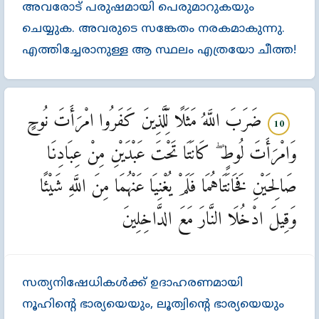
അവരോട്‌ പരുഷമായി പെരുമാറുകയും
ചെയ്യുക. അവരുടെ സങ്കേതം നരകമാകുന്നു.
എത്തിച്ചേരാനുള്ള ആ സ്ഥലം എത്രയോ ചീത്ത!
ضَرَبَ اللَّهُ مَثَلًا لِّلَّذِينَ كَفَرُوا امْرَأَتَ نُوحٍ
10
وَامْرَأَتَ لُوطٍ ۖ كَانَتَا تَحْتَ عَبْدَيْنِ مِنْ عِبَادِنَا
صَالِحَيْنِ فَخَانَتَاهُمَا فَلَمْ يُغْنِيَا عَنْهُمَا مِنَ اللَّهِ شَيْئًا
وَقِيلَ ادْخُلَا النَّارَ مَعَ الدَّاخِلِينَ
സത്യനിഷേധികള്‍ക്ക്‌ ഉദാഹരണമായി
നൂഹിന്‍റെ ഭാര്യയെയും, ലൂത്വിന്‍റെ ഭാര്യയെയും