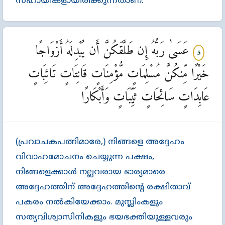
സഹായികളായിരിക്കുന്നതാണ്‌.
عَسَىٰ رَبُّهُ إِن طَلَّقَكُنَّ أَن يُبْدِلَهُ أَزْوَاجًا
5
خَيْرًا مِّنكُنَّ مُسْلِمَاتٍ مُّؤْمِنَاتٍ قَانِتَاتٍ تَائِبَاتٍ
عَابِدَاتٍ سَائِحَاتٍ ثَيِّبَاتٍ وَأَبْكَارًا
(പ്രവാചകപത്നിമാരേ,) നിങ്ങളെ അദ്ദേഹം
വിവാഹമോചനം ചെയ്യുന്ന പക്ഷം,
നിങ്ങളെക്കാള്‍ നല്ലവരായ ഭാര്യമാരെ
അദ്ദേഹത്തിന്‌ അദ്ദേഹത്തിന്‍റെ രക്ഷിതാവ്‌
പകരം നല്‍കിയേക്കാം. മുസ്ലിംകളും
സത്യവിശ്വാസിനികളും ഭയഭക്തിയുള്ളവരും