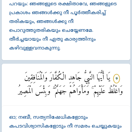
പറയും: ഞങ്ങളുടെ രക്ഷിതാവേ, ഞങ്ങളുടെ
പ്രകാശം ഞങ്ങള്‍ക്കു നീ പൂര്‍ത്തീകരിച്ച്‌
തരികയും, ഞങ്ങള്‍ക്കു നീ
പൊറുത്തുതരികയും ചെയ്യേണമേ.
തീര്‍ച്ചയായും നീ ഏതു കാര്യത്തിനും
കഴിവുള്ളവനാകുന്നു.
يَا أَيُّهَا النَّبِيُّ جَاهِدِ الْكُفَّارَ وَالْمُنَافِقِينَ
9
وَاغْلُظْ عَلَيْهِمْ ۚ وَمَأْوَاهُمْ جَهَنَّمُ ۖ وَبِئْسَ الْمَصِيرُ
ഓ; നബീ, സത്യനിഷേധികളോടും
കപടവിശ്വാസികളോടും നീ സമരം ചെയ്യുകയും