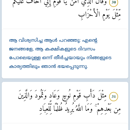
وَقَالَ الَّذِي آمَنَ يَا قَوْمِ إِنِّي أَخَافُ عَلَيْكُم
30
مِّثْلَ يَوْمِ الْأَحْزَابِ
ആ വിശ്വസിച്ച ആള്‍ പറഞ്ഞു: എന്‍റെ
ജനങ്ങളേ, ആ കക്ഷികളുടെ ദിവസം
പോലെയുള്ള ഒന്ന്‌ തീര്‍ച്ചയായും നിങ്ങളുടെ
കാര്യത്തിലും ഞാന്‍ ഭയപ്പെടുന്നു.
مِثْلَ دَأْبِ قَوْمِ نُوحٍ وَعَادٍ وَثَمُودَ وَالَّذِينَ
31
مِن بَعْدِهِمْ ۚ وَمَا اللَّهُ يُرِيدُ ظُلْمًا لِّلْعِبَادِ