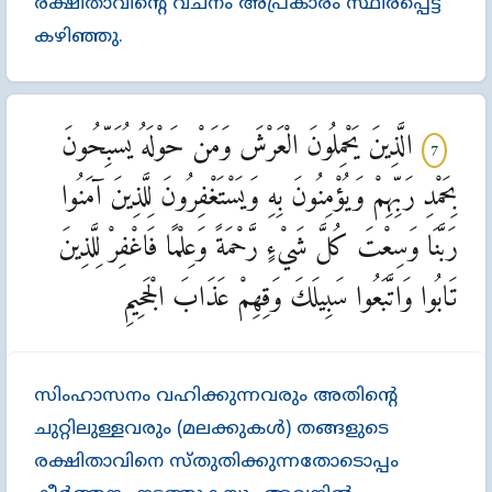
രക്ഷിതാവിന്‍റെ വചനം അപ്രകാരം സ്ഥിരപ്പെട്ട്‌
കഴിഞ്ഞു.
الَّذِينَ يَحْمِلُونَ الْعَرْشَ وَمَنْ حَوْلَهُ يُسَبِّحُونَ
7
بِحَمْدِ رَبِّهِمْ وَيُؤْمِنُونَ بِهِ وَيَسْتَغْفِرُونَ لِلَّذِينَ آمَنُوا
رَبَّنَا وَسِعْتَ كُلَّ شَيْءٍ رَّحْمَةً وَعِلْمًا فَاغْفِرْ لِلَّذِينَ
تَابُوا وَاتَّبَعُوا سَبِيلَكَ وَقِهِمْ عَذَابَ الْجَحِيمِ
സിംഹാസനം വഹിക്കുന്നവരും അതിന്‍റെ
ചുറ്റിലുള്ളവരും (മലക്കുകള്‍) തങ്ങളുടെ
രക്ഷിതാവിനെ സ്തുതിക്കുന്നതോടൊപ്പം