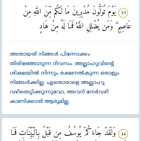
يَوْمَ تُوَلُّونَ مُدْبِرِينَ مَا لَكُم مِّنَ اللَّهِ مِنْ
33
عَاصِمٍ ۗ وَمَن يُضْلِلِ اللَّهُ فَمَا لَهُ مِنْ هَادٍ
അതായത്‌ നിങ്ങള്‍ പിന്നോക്കം
തിരിഞ്ഞോടുന്ന ദിവസം. അല്ലാഹുവിന്‍റെ
ശിക്ഷയില്‍ നിന്നും രക്ഷനല്‍കുന്ന ഒരാളും
നിങ്ങള്‍ക്കില്ല. ഏതൊരാളെ അല്ലാഹു
വഴിതെറ്റിക്കുന്നുവോ, അവന്‌ നേര്‍വഴി
കാണിക്കാൻ ആരുമില്ല.
وَلَقَدْ جَاءَكُمْ يُوسُفُ مِن قَبْلُ بِالْبَيِّنَاتِ فَمَا
34