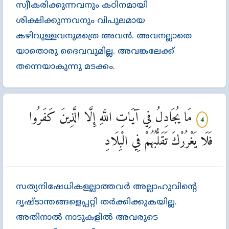
സ്വീകരിക്കുന്നവനും കഠിനമായി
ശിക്ഷിക്കുന്നവനും വിപുലമായ
കഴിവുള്ളവനുമത്രെ അവന്‍. അവനല്ലാതെ
യാതൊരു ദൈവവുമില്ല. അവങ്കലേക്ക്‌
തന്നെയാകുന്നു മടക്കം.
مَا يُجَادِلُ فِي آيَاتِ اللَّهِ إِلَّا الَّذِينَ كَفَرُوا
4
فَلَا يَغْرُرْكَ تَقَلُّبُهُمْ فِي الْبِلَادِ
സത്യനിഷേധികളല്ലാത്തവര്‍ അല്ലാഹുവിന്‍റെ
ദൃഷ്ടാന്തങ്ങളെപ്പറ്റി തര്‍ക്കിക്കുകയില്ല.
അതിനാല്‍ നാടുകളില്‍ അവരുടെ