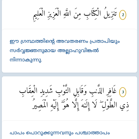
تَنزِيلُ الْكِتَابِ مِنَ اللَّهِ الْعَزِيزِ الْعَلِيمِ
2
ഈ ഗ്രന്ഥത്തിന്‍റെ അവതരണം പ്രതാപിയും
സര്‍വ്വജ്ഞനുമായ അല്ലാഹുവിങ്കല്‍
നിന്നാകുന്നു.
غَافِرِ الذَّنبِ وَقَابِلِ التَّوْبِ شَدِيدِ الْعِقَابِ
3
ذِي الطَّوْلِ ۖ لَا إِلَـٰهَ إِلَّا هُوَ ۖ إِلَيْهِ الْمَصِيرُ
പാപം പൊറുക്കുന്നവനും പശ്ചാത്താപം