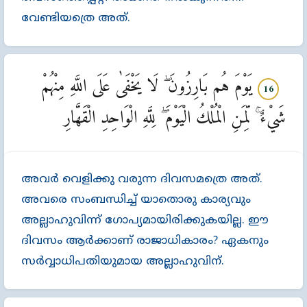
വേണ്ടിയത്രെ അത്‌.
يَوْمَ هُم بَارِزُونَ ۖ لَا يَخْفَىٰ عَلَى اللَّهِ مِنْهُمْ
16
شَيْءٌ ۚ لِّمَنِ الْمُلْكُ الْيَوْمَ ۖ لِلَّهِ الْوَاحِدِ الْقَهَّارِ
അവര്‍ വെളിക്കു വരുന്ന ദിവസമത്രെ അത്‌.
അവരെ സംബന്ധിച്ച്‌ യാതൊരു കാര്യവും
അല്ലാഹുവിന്ന്‌ ഗോപ്യമായിരിക്കുകയില്ല. ഈ
ദിവസം ആര്‍ക്കാണ്‌ രാജാധികാരം? ഏകനും
സര്‍വ്വാധിപതിയുമായ അല്ലാഹുവിന്‌.