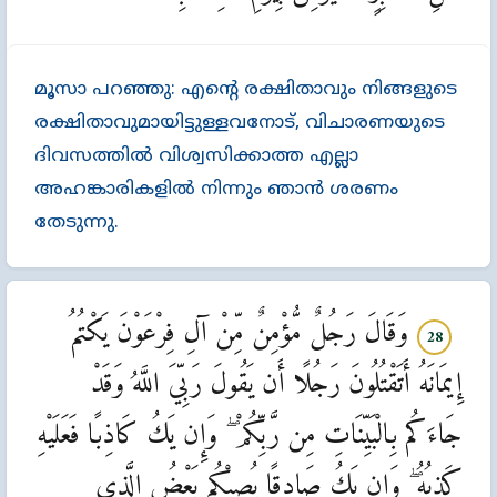
മൂസാ പറഞ്ഞു: എന്‍റെ രക്ഷിതാവും നിങ്ങളുടെ
രക്ഷിതാവുമായിട്ടുള്ളവനോട്‌, വിചാരണയുടെ
ദിവസത്തില്‍ വിശ്വസിക്കാത്ത എല്ലാ
അഹങ്കാരികളില്‍ നിന്നും ഞാന്‍ ശരണം
തേടുന്നു.
وَقَالَ رَجُلٌ مُّؤْمِنٌ مِّنْ آلِ فِرْعَوْنَ يَكْتُمُ
28
إِيمَانَهُ أَتَقْتُلُونَ رَجُلًا أَن يَقُولَ رَبِّيَ اللَّهُ وَقَدْ
جَاءَكُم بِالْبَيِّنَاتِ مِن رَّبِّكُمْ ۖ وَإِن يَكُ كَاذِبًا فَعَلَيْهِ
كَذِبُهُ ۖ وَإِن يَكُ صَادِقًا يُصِبْكُم بَعْضُ الَّذِي