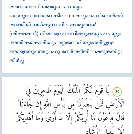
തന്നെയാണ്‌. അദ്ദേഹം സത്യം
പറയുന്നവനാണെങ്കിലോ അദ്ദേഹം നിങ്ങള്‍ക്ക്‌
താക്കീത്‌ നല്‍കുന്ന ചില കാര്യങ്ങള്‍
(ശിക്ഷകള്‍) നിങ്ങളെ ബാധിക്കുകയും ചെയ്യും.
അതിക്രമകാരിയും വ്യാജവാദിയുമായിട്ടുള്ള
ഒരാളെയും അല്ലാഹു നേര്‍വഴിയിലാക്കുകയില്ല;
തീര്‍ച്ച.
يَا قَوْمِ لَكُمُ الْمُلْكُ الْيَوْمَ ظَاهِرِينَ فِي
29
الْأَرْضِ فَمَن يَنصُرُنَا مِن بَأْسِ اللَّهِ إِن جَاءَنَا ۚ
قَالَ فِرْعَوْنُ مَا أُرِيكُمْ إِلَّا مَا أَرَىٰ وَمَا أَهْدِيكُمْ
إِلَّا سَبِيلَ الرَّشَادِ