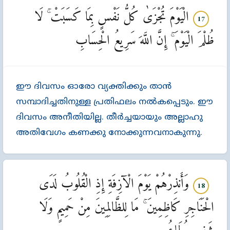
الْيَوْمَ تُجْزَىٰ كُلُّ نَفْسٍ بِمَا كَسَبَتْ ۚ لَا
17
ظُلْمَ الْيَوْمَ ۚ إِنَّ اللَّهَ سَرِيعُ الْحِسَابِ
ഈ ദിവസം ഓരോ വ്യക്തിക്കും താന്‍
സമ്പാദിച്ചതിനുള്ള പ്രതിഫലം നല്‍കപ്പെടും. ഈ
ദിവസം അനീതിയില്ല. തീര്‍ച്ചയായും അല്ലാഹു
അതിവേഗം കണക്കു നോക്കുന്നവനാകുന്നു.
وَأَنذِرْهُمْ يَوْمَ الْآزِفَةِ إِذِ الْقُلُوبُ لَدَى
18
الْحَنَاجِرِ كَاظِمِينَ ۚ مَا لِلظَّالِمِينَ مِنْ حَمِيمٍ وَلَا