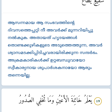
شَفِيعٍ يُطَاعُ
ആസന്നമായ ആ സംഭവത്തിന്‍റെ
ദിവസത്തെപ്പറ്റി നീ അവര്‍ക്ക്‌ മുന്നറിയിപ്പു
നല്‍കുക. അതായത്‌ ഹൃദയങ്ങള്‍
തൊണ്ടക്കുഴികളുടെ അടുത്തെത്തുന്ന, അവര്‍
ശ്വാസമടക്കിപ്പിടിച്ചവരായിരിക്കുന്ന സന്ദര്‍ഭം.
അക്രമകാരികള്‍ക്ക്‌ ഉറ്റബന്ധുവായോ
സ്വീകാര്യനായ ശുപാര്‍ശകനായോ ആരും
തന്നെയില്ല.
يَعْلَمُ خَائِنَةَ الْأَعْيُنِ وَمَا تُخْفِي الصُّدُورُ
19