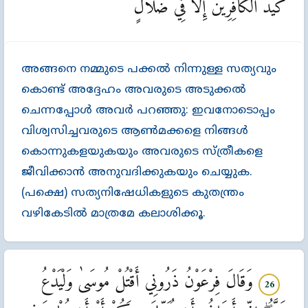
كَيْدُ الْكَافِرِينَ إِلَّا فِي ضَلَالٍ
അങ്ങനെ നമ്മുടെ പക്കല്‍ നിന്നുള്ള സത്യവും
കൊണ്ട്‌ അദ്ദേഹം അവരുടെ അടുക്കല്‍
ചെന്നപ്പോള്‍ അവര്‍ പറഞ്ഞു: ഇവനോടൊപ്പം
വിശ്വസിച്ചവരുടെ ആണ്‍മക്കളെ നിങ്ങള്‍
കൊന്നുകളയുകയും അവരുടെ സ്ത്രീകളെ
ജീവിക്കാന്‍ അനുവദിക്കുകയും ചെയ്യുക.
(പക്ഷെ) സത്യനിഷേധികളുടെ കുതന്ത്രം
വഴികേടില്‍ മാത്രമേ കലാശിക്കൂ.
وَقَالَ فِرْعَوْنُ ذَرُونِي أَقْتُلْ مُوسَىٰ وَلْيَدْعُ
26