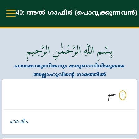
40: അൽ ഗാഫിർ (പൊറുക്കുന്നവൻ)
بِسْمِ اللَّهِ الرَّحْمَٰنِ الرَّحِيمِ
പരമകാരുണികനും കരുണാനിധിയുമായ
അല്ലാഹുവിന്‍റെ നാമത്തില്‍
حم
1
ഹാ-മീം.