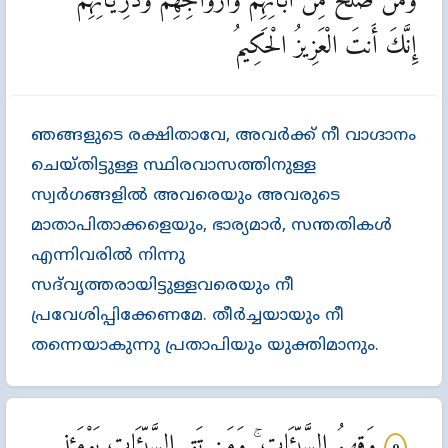
وَمَن صَلَحَ مِنْ آبَائِهِمْ وَأَزْوَاجِهِمْ وَذُرِّيَّاتِهِمْ ۚ
إِنَّكَ أَنتَ الْعَزِيزُ الْحَكِيمُ
ഞങ്ങളുടെ രക്ഷിതാവേ, അവര്‍ക്ക്‌ നീ വാഗ്ദാനം
ചെയ്തിട്ടുള്ള സ്ഥിരവാസത്തിനുള്ള
സ്വര്‍ഗങ്ങളില്‍ അവരെയും അവരുടെ
മാതാപിതാക്കളെയും, ഭാര്യമാര്‍, സന്തതികള്‍
എന്നിവരില്‍ നിന്നു
സദ്‌വൃത്തരായിട്ടുള്ളവരെയും നീ
പ്രവേശിപ്പിക്കേണമേ. തീര്‍ച്ചയായും നീ
തന്നെയാകുന്നു പ്രതാപിയും യുക്തിമാനും.
وَقِهِمُ السَّيِّئَاتِ ۚ وَمَن تَقِ السَّيِّئَاتِ يَوْمَئِذٍ