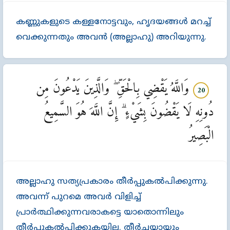
കണ്ണുകളുടെ കള്ളനോട്ടവും, ഹൃദയങ്ങള്‍ മറച്ച്‌
വെക്കുന്നതും അവന്‍ (അല്ലാഹു) അറിയുന്നു.
وَاللَّهُ يَقْضِي بِالْحَقِّ ۖ وَالَّذِينَ يَدْعُونَ مِن
20
دُونِهِ لَا يَقْضُونَ بِشَيْءٍ ۗ إِنَّ اللَّهَ هُوَ السَّمِيعُ
الْبَصِيرُ
അല്ലാഹു സത്യപ്രകാരം തീര്‍പ്പുകല്‍പിക്കുന്നു.
അവന്ന്‌ പുറമെ അവര്‍ വിളിച്ച്‌
പ്രാര്‍ത്ഥിക്കുന്നവരാകട്ടെ യാതൊന്നിലും
തീര്‍പ്പുകല്‍പിക്കുകയില്ല. തീര്‍ച്ചയായും