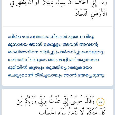
رَبَّهُ ۖ إِنِّي أَخَافُ أَن يُبَدِّلَ دِينَكُمْ أَوْ أَن يُظْهِرَ فِي
الْأَرْضِ الْفَسَادَ
ഫിര്‍ഔന്‍ പറഞ്ഞു: നിങ്ങള്‍ എന്നെ വിടൂ;
മൂസായെ ഞാന്‍ കൊല്ലും. അവന്‍ അവന്‍റെ
രക്ഷിതാവിനെ വിളിച്ചു പ്രാര്‍ത്ഥിച്ചു കൊള്ളട്ടെ.
അവന്‍ നിങ്ങളുടെ മതം മാറ്റി മറിക്കുകയോ
ഭൂമിയില്‍ കുഴപ്പം കുത്തിപ്പൊക്കുകയോ
ചെയ്യുമെന്ന്‌ തീര്‍ച്ചയായും ഞാന്‍ ഭയപ്പെടുന്നു.
وَقَالَ مُوسَىٰ إِنِّي عُذْتُ بِرَبِّي وَرَبِّكُم مِّن
27
كُلِّ مُتَكَبِّرٍ لَّا يُؤْمِنُ بِيَوْمِ الْحِسَابِ