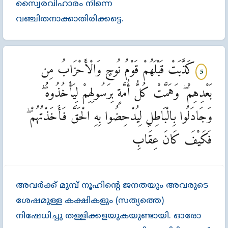
സ്വൈരവിഹാരം നിന്നെ
വഞ്ചിതനാക്കാതിരിക്കട്ടെ.
كَذَّبَتْ قَبْلَهُمْ قَوْمُ نُوحٍ وَالْأَحْزَابُ مِن
5
بَعْدِهِمْ ۖ وَهَمَّتْ كُلُّ أُمَّةٍ بِرَسُولِهِمْ لِيَأْخُذُوهُ ۖ
وَجَادَلُوا بِالْبَاطِلِ لِيُدْحِضُوا بِهِ الْحَقَّ فَأَخَذْتُهُمْ ۖ
فَكَيْفَ كَانَ عِقَابِ
അവര്‍ക്ക്‌ മുമ്പ്‌ നൂഹിന്‍റെ ജനതയും അവരുടെ
ശേഷമുള്ള കക്ഷികളും (സത്യത്തെ)
നിഷേധിച്ചു തള്ളിക്കളയുകയുണ്ടായി. ഓരോ