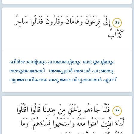
إِلَىٰ فِرْعَوْنَ وَهَامَانَ وَقَارُونَ فَقَالُوا سَاحِرٌ
24
كَذَّابٌ
ഫിര്‍ഔന്‍റെയും ഹാമാന്‍റെയും ഖാറൂന്‍റെയും
അടുക്കലേക്ക്‌ . അപ്പോള്‍ അവര്‍ പറഞ്ഞു:
വ്യാജവാദിയായ ഒരു ജാലവിദ്യക്കാരന്‍ എന്ന്‌.
فَلَمَّا جَاءَهُم بِالْحَقِّ مِنْ عِندِنَا قَالُوا اقْتُلُوا
25
أَبْنَاءَ الَّذِينَ آمَنُوا مَعَهُ وَاسْتَحْيُوا نِسَاءَهُمْ ۚ وَمَا