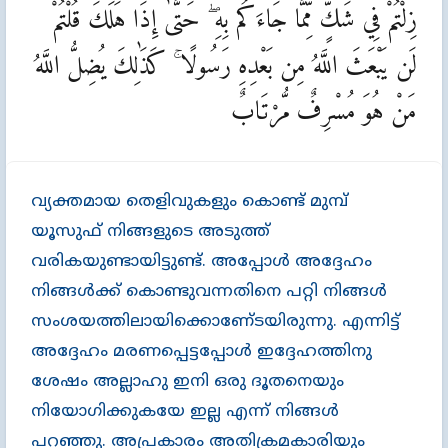
زِلْتُمْ فِي شَكٍّ مِّمَّا جَاءَكُم بِهِ ۖ حَتَّىٰ إِذَا هَلَكَ قُلْتُمْ
لَن يَبْعَثَ اللَّهُ مِن بَعْدِهِ رَسُولًا ۚ كَذَٰلِكَ يُضِلُّ اللَّهُ
مَنْ هُوَ مُسْرِفٌ مُّرْتَابٌ
വ്യക്തമായ തെളിവുകളും കൊണ്ട്‌ മുമ്പ്‌
യൂസുഫ്‌ നിങ്ങളുടെ അടുത്ത്‌
വരികയുണ്ടായിട്ടുണ്ട്‌. അപ്പോള്‍ അദ്ദേഹം
നിങ്ങള്‍ക്ക്‌ കൊണ്ടുവന്നതിനെ പറ്റി നിങ്ങള്‍
സംശയത്തിലായിക്കൊണേ്ടയിരുന്നു. എന്നിട്ട്‌
അദ്ദേഹം മരണപ്പെട്ടപ്പോള്‍ ഇദ്ദേഹത്തിനു
ശേഷം അല്ലാഹു ഇനി ഒരു ദൂതനെയും
നിയോഗിക്കുകയേ ഇല്ല എന്ന്‌ നിങ്ങള്‍
പറഞ്ഞു. അപ്രകാരം അതിക്രമകാരിയും